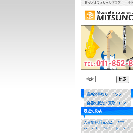
全
検索:
音楽の事なら ミツノ
楽器の販売・買取・レン
最近の投稿
タル 音楽教室
入荷情報
u60921 ヤマ
ハ STX-2 PM7X トランペ