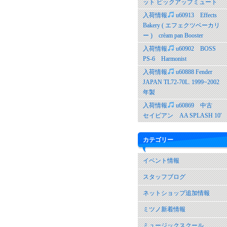
ット ピックアップミュート
入荷情報
u60913 Effects
Bakery ( エフェクツベーカリ
ー ) crèam pan Booster
入荷情報
u60902 BOSS
PS-6 Harmonist
入荷情報
u60888 Fender
JAPAN TL72-70L. 1999~2002
年製
入荷情報
u60869 中古
セイビアン AA SPLASH 10′
カテゴリー
イベント情報
スタッフブログ
ネットショップ追加情報
ミツノ新着情報
ミュージックスクール