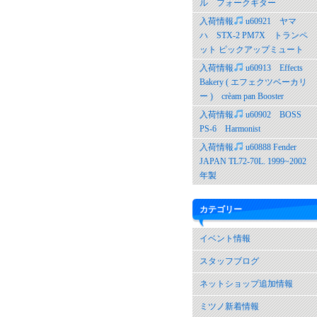
ル フォークギター
入荷情報
u60921 ヤマ
ハ STX-2 PM7X トランペ
ット ピックアップミュート
入荷情報
u60913 Effects
Bakery ( エフェクツベーカリ
ー ) crèam pan Booster
入荷情報
u60902 BOSS
PS-6 Harmonist
入荷情報
u60888 Fender
JAPAN TL72-70L. 1999~2002
年製
カテゴリー
イベント情報
スタッフブログ
ネットショップ追加情報
ミツノ新着情報