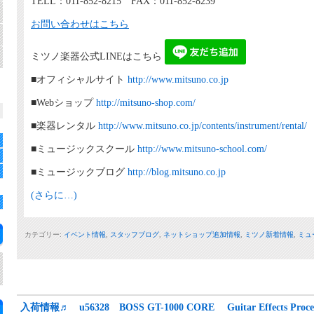
TELL：011-852-8215 FAX：011-852-8239
お問い合わせはこちら
ミツノ楽器公式LINEはこちら
■オフィシャルサイト
http://www.mitsuno.co.jp
■Webショップ
http://mitsuno-shop.com/
■楽器レンタル
http://www.mitsuno.co.jp/contents/instrument/rental/
■ミュージックスクール
http://www.mitsuno-school.com/
■ミュージックブログ
http://blog.mitsuno.co.jp
(さらに…)
カテゴリー:
イベント情報
,
スタッフブログ
,
ネットショップ追加情報
,
ミツノ新着情報
,
ミュ
入荷情報♬ u56328 BOSS GT-1000 CORE Guitar Effects Proces