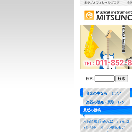
全
検索:
音楽の事なら ミツノ
楽器の販売・買取・レン
最近の投稿
タル 音楽教室
入荷情報
u60922 S.YAIRI
YD-42/N オール単板モデ