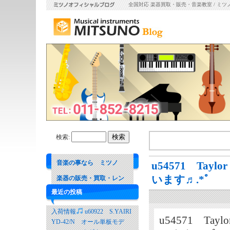
全国対応 楽器買取・販売・音楽教室 / ミツ
検索:
音楽の事なら ミツノ
u54571 Taylor
います♬.*ﾟ
楽器の販売・買取・レン
最近の投稿
タル 音楽教室
入荷情報
u60922 S.YAIRI
u54571 Taylo
YD-42/N オール単板モデ