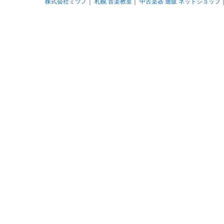
株式会社ミツノ
｜
札幌 音楽教室
｜
中古楽器 通販 ネットショップ