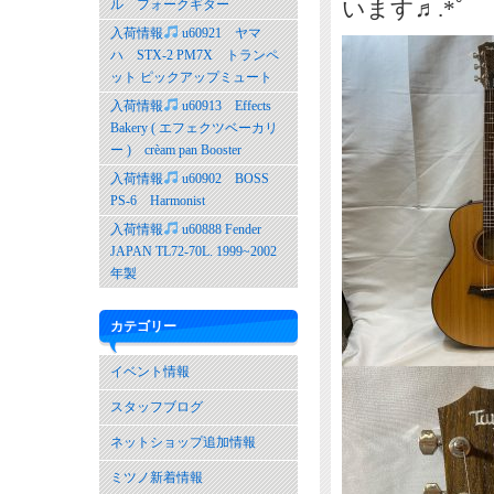
います♬.*ﾟ
ル フォークギター
入荷情報
u60921 ヤマ
ハ STX-2 PM7X トランペ
ット ピックアップミュート
入荷情報
u60913 Effects
Bakery ( エフェクツベーカリ
ー ) crèam pan Booster
入荷情報
u60902 BOSS
PS-6 Harmonist
入荷情報
u60888 Fender
JAPAN TL72-70L. 1999~2002
年製
カテゴリー
イベント情報
スタッフブログ
ネットショップ追加情報
ミツノ新着情報