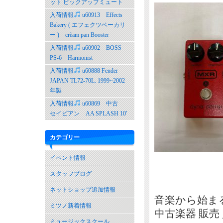
ット ピックアップミュート
入荷情報
u60913 Effects
Bakery ( エフェクツベーカリ
ー ) crèam pan Booster
入荷情報
u60902 BOSS
PS-6 Harmonist
入荷情報
u60888 Fender
JAPAN TL72-70L. 1999~2002
年製
入荷情報
u60869 中古
セイビアン AA SPLASH 10′
カテゴリー
イベント情報
スタッフブログ
ネットショップ追加情報
音楽から始ま
ミツノ新着情報
中古楽器 販売
ミュージックスクール