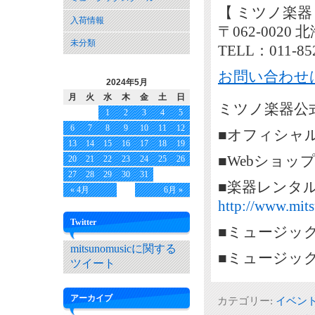
【 ミツノ楽器
入荷情報
〒062-002
未分類
TELL：011-85
お問い合わせ
2024年5月
月
火
水
木
金
土
日
ミツノ楽器公式
1
2
3
4
5
6
7
8
9
10
11
12
■オフィシャ
13
14
15
16
17
18
19
■Webショッ
20
21
22
23
24
25
26
27
28
29
30
31
■楽器レンタ
« 4月
6月 »
http://www.mits
Twitter
■ミュージッ
mitsunomusicに関する
■ミュージッ
ツイート
アーカイブ
カテゴリー:
イベン