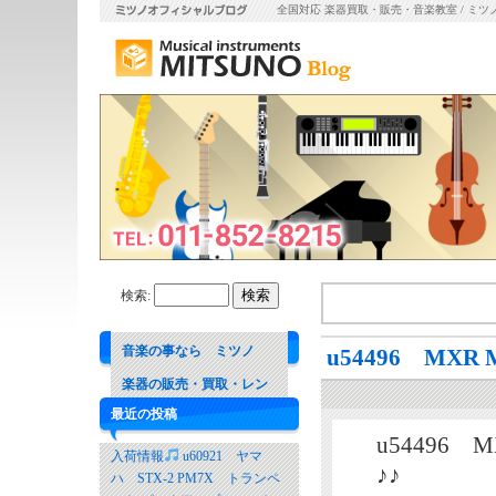
全国対応 楽器買取・販売・音楽教室 / ミツ
検索:
音楽の事なら ミツノ
u54496 MXR M
楽器の販売・買取・レン
最近の投稿
タル 音楽教室
u54496 
入荷情報
u60921 ヤマ
♪♪
ハ STX-2 PM7X トランペ