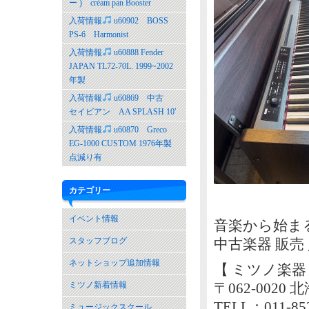
ー ) crèam pan Booster
入荷情報
u60902 BOSS
PS-6 Harmonist
入荷情報
u60888 Fender
JAPAN TL72-70L. 1999~2002
年製
入荷情報
u60869 中古
セイビアン AA SPLASH 10′
入荷情報
u60870 Greco
EG-1000 CUSTOM 1976年製
点減り有
カテゴリー
イベント情報
音楽から始ま
スタッフブログ
中古楽器 販売
ネットショップ追加情報
【 ミツノ楽器
ミツノ新着情報
〒062-002
TELL：011-85
ミュージックスクール