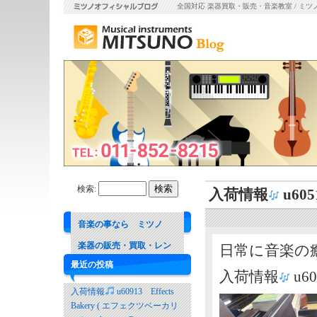
全国対応 楽器買取・販売・音楽教室 / ミツ
検索:
入荷情報
u60
音楽の事なら ミツノ
楽器の販売・買取・レン
日常に音楽の
最近の投稿
タル 音楽教室
入荷情報
u6
入荷情報
u60913 Effects
Bakery ( エフェクツベーカリ