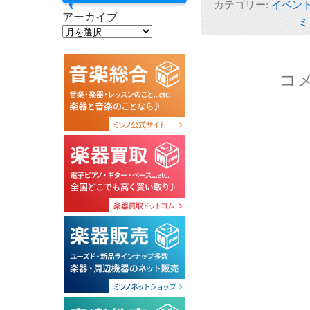
Twitter
に
Goog
カテゴリー:
イベン
で
は
で
アーカイブ
共
ク
共
ミ
有
リ
有
(新
ッ
(新
し
ク
し
い
し
い
ウ
て
ウ
ィ
く
ィ
ン
だ
ン
コ
ド
さ
ド
ウ
い
ウ
で
(新
で
開
し
開
き
い
き
ま
ウ
ま
す)
ィ
す)
ン
ド
ウ
で
開
き
ま
す)