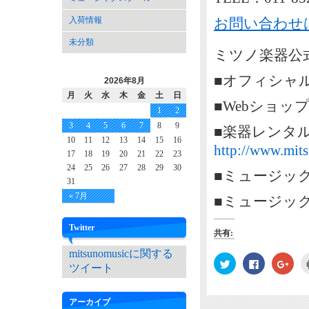
入荷情報
お問い合わせ
未分類
ミツノ楽器公式
■オフィシャ
2026年8月
月
火
水
木
金
土
日
■Webショッ
1
2
3
4
5
6
7
8
9
■楽器レンタ
10
11
12
13
14
15
16
http://www.mits
17
18
19
20
21
22
23
24
25
26
27
28
29
30
■ミュージッ
31
« 7月
■ミュージッ
Twitter
共有:
mitsunomusicに関する
ク
Facebook
ク
ツイート
リ
で
リ
ッ
共
ッ
ク
有
ク
し
す
し
て
る
て
アーカイブ