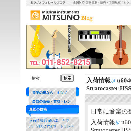
全国対応 楽器買取・販売・音楽教室 / ミツ
検索:
入荷情報
u604
Stratocaster HS
音楽の事なら ミツノ
楽器の販売・買取・レン
最近の投稿
日常に音楽の
タル 音楽教室
入荷情報
u60921 ヤマ
入荷情報
u60
ハ STX-2 PM7X トランペ
Stratocaster HS