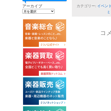
て
る
て
Twitter
に
Goog
カテゴリー:
イベン
アーカイブ
で
は
で
共
ク
共
ミ
有
リ
有
(新
ッ
(新
し
ク
し
い
し
い
ウ
て
ウ
ィ
く
ィ
ン
だ
ン
コ
ド
さ
ド
ウ
い
ウ
で
(新
で
開
し
開
き
い
き
ま
ウ
ま
す)
ィ
す)
ン
ド
ウ
で
開
き
ま
す)