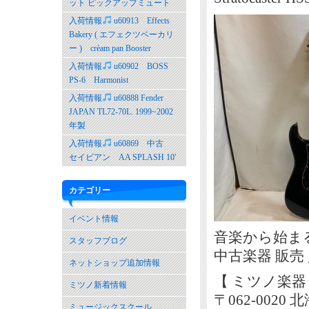
ット ピックアップミュート
入荷情報
u60913 Effects
Bakery ( エフェクツベーカリ
ー ) crèam pan Booster
入荷情報
u60902 BOSS
PS-6 Harmonist
入荷情報
u60888 Fender
JAPAN TL72-70L. 1999~2002
年製
入荷情報
u60869 中古
セイビアン AA SPLASH 10′
カテゴリー
イベント情報
音楽から始ま
スタッフブログ
中古楽器 販売
ネットショップ追加情報
【 ミツノ楽器
ミツノ新着情報
〒062-002
ミュージックスクール