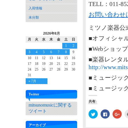
TELL：011-85
入荷情報
お問い合わせ
未分類
ミツノ楽器公式
2026年8月
■オフィシャ
月
火
水
木
金
土
日
1
2
■Webショッ
3
4
5
6
7
8
9
10
11
12
13
14
15
16
■楽器レンタ
17
18
19
20
21
22
23
http://www.mits
24
25
26
27
28
29
30
31
■ミュージッ
« 7月
■ミュージッ
Twitter
共有:
mitsunomusicに関する
ツイート
ク
Facebook
ク
リ
で
リ
ッ
共
ッ
ク
有
ク
アーカイブ
し
す
し