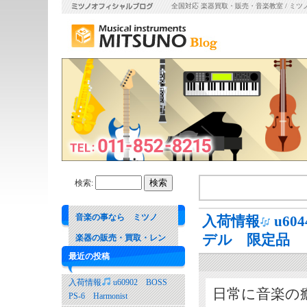
全国対応 楽器買取・販売・音楽教室 / ミツ
検索:
音楽の事なら ミツノ
入荷情報
u60
デル 限定品
楽器の販売・買取・レン
最近の投稿
タル 音楽教室
入荷情報
u60902 BOSS
日常に音楽の
PS-6 Harmonist