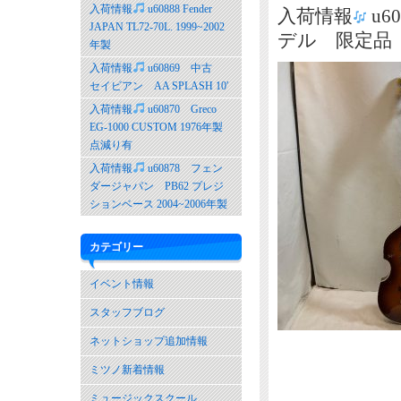
入荷情報
u60888 Fender
入荷情報
u6
JAPAN TL72-70L. 1999~2002
デル 限定品
年製
入荷情報
u60869 中古
セイビアン AA SPLASH 10′
入荷情報
u60870 Greco
EG-1000 CUSTOM 1976年製
点減り有
入荷情報
u60878 フェン
ダージャパン PB62 プレジ
ションベース 2004~2006年製
カテゴリー
イベント情報
スタッフブログ
ネットショップ追加情報
ミツノ新着情報
ミュージックスクール