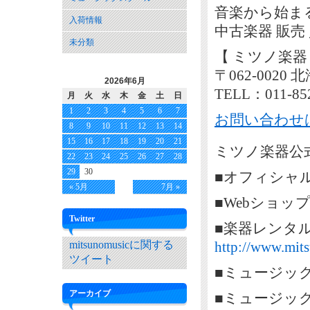
音楽から始ま
入荷情報
中古楽器 販売
未分類
【 ミツノ楽器
〒062-002
2026年6月
TELL：011-85
月
火
水
木
金
土
日
1
2
3
4
5
6
7
お問い合わせ
8
9
10
11
12
13
14
15
16
17
18
19
20
21
ミツノ楽器公式
22
23
24
25
26
27
28
29
30
■オフィシャ
« 5月
7月 »
■Webショッ
Twitter
■楽器レンタ
mitsunomusicに関する
http://www.mits
ツイート
■ミュージッ
アーカイブ
■ミュージッ