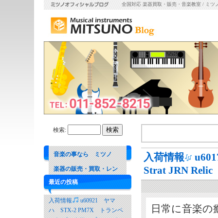
全国対応 楽器買取・販売・音楽教室 / ミツ
検索:
音楽の事なら ミツノ
入荷情報
u601
Strat JRN R
楽器の販売・買取・レン
最近の投稿
タル 音楽教室
入荷情報
u60921 ヤマ
日常に音楽の
ハ STX-2 PM7X トランペ