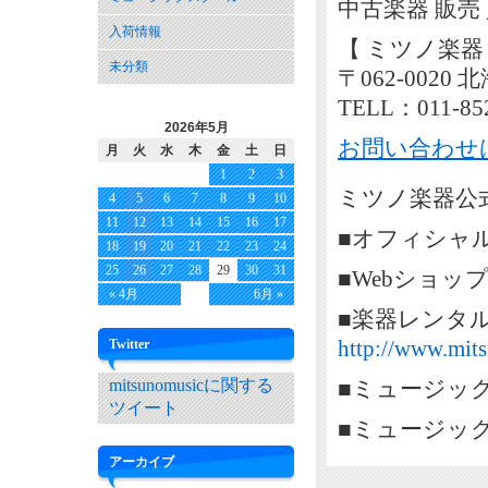
中古楽器 販売
入荷情報
【 ミツノ楽器
未分類
〒062-002
TELL：011-85
2026年5月
お問い合わせ
月
火
水
木
金
土
日
1
2
3
ミツノ楽器公式
4
5
6
7
8
9
10
11
12
13
14
15
16
17
■オフィシャ
18
19
20
21
22
23
24
25
26
27
28
29
30
31
■Webショッ
« 4月
6月 »
■楽器レンタ
http://www.mits
Twitter
mitsunomusicに関する
■ミュージッ
ツイート
■ミュージッ
アーカイブ