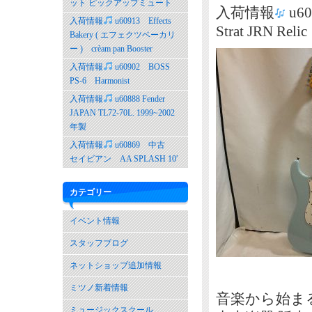
ット ピックアップミュート
入荷情報
u60
入荷情報
u60913 Effects
Strat JRN 
Bakery ( エフェクツベーカリ
ー ) crèam pan Booster
入荷情報
u60902 BOSS
PS-6 Harmonist
入荷情報
u60888 Fender
JAPAN TL72-70L. 1999~2002
年製
入荷情報
u60869 中古
セイビアン AA SPLASH 10′
カテゴリー
イベント情報
スタッフブログ
ネットショップ追加情報
ミツノ新着情報
音楽から始ま
ミュージックスクール