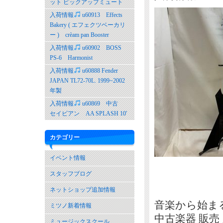
ット ピックアップミュート
入荷情報
u60913 Effects
Bakery ( エフェクツベーカリ
ー ) crèam pan Booster
入荷情報
u60902 BOSS
PS-6 Harmonist
入荷情報
u60888 Fender
JAPAN TL72-70L. 1999~2002
年製
入荷情報
u60869 中古
セイビアン AA SPLASH 10′
カテゴリー
イベント情報
スタッフブログ
ネットショップ追加情報
音楽から始ま
ミツノ新着情報
中古楽器 販売
ミュージックスクール