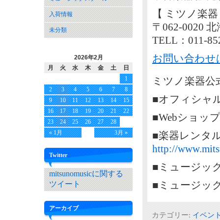
【 ミツノ楽器
入荷情報
〒062-002
未分類
TELL：011-85
お問い合わせ
2026年2月
月
火
水
木
金
土
日
1
ミツノ楽器公式
2
3
4
5
6
7
8
■オフィシャ
9
10
11
12
13
14
15
16
17
18
19
20
21
22
■Webショッ
23
24
25
26
27
28
« 1月
3月 »
■楽器レンタ
http://www.mits
Twitter
■ミュージッ
mitsunomusicに関する
■ミュージッ
ツイート
アーカイブ
カテゴリー:
イベン