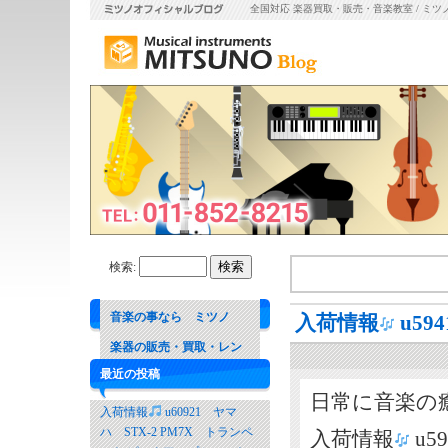
全国対応 楽器買取・販売・音楽教室 / ミツ
検索:
音楽の事なら ミツノ
入荷情報
u59
楽器の販売・買取・レン
最近の投稿
タル 音楽教室
日常に音楽の
入荷情報
u60921 ヤマ
ハ STX-2 PM7X トランペ
入荷情報
u5