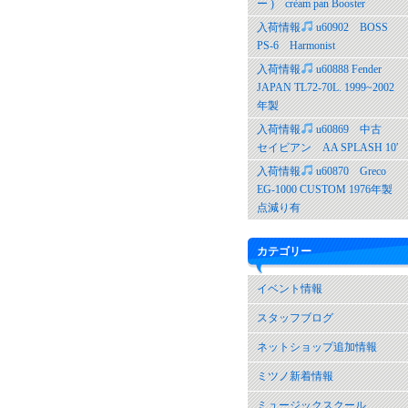
ー ) crèam pan Booster
入荷情報
u60902 BOSS
PS-6 Harmonist
入荷情報
u60888 Fender
JAPAN TL72-70L. 1999~2002
年製
入荷情報
u60869 中古
セイビアン AA SPLASH 10′
入荷情報
u60870 Greco
EG-1000 CUSTOM 1976年製
点減り有
カテゴリー
イベント情報
スタッフブログ
ネットショップ追加情報
ミツノ新着情報
ミュージックスクール