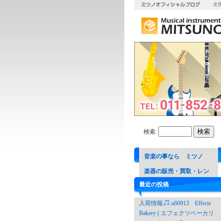
全
検索:
音楽の事なら ミツノ
楽器の販売・買取・レン
最近の投稿
タル 音楽教室
入荷情報
u60913 Effects
Bakery ( エフェクツベーカリ