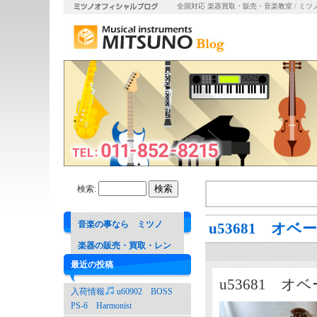
全国対応 楽器買取・販売・音楽教室 / ミツ
検索:
音楽の事なら ミツノ
u53681 オ
楽器の販売・買取・レン
最近の投稿
タル 音楽教室
u53681 
入荷情報
u60902 BOSS
PS-6 Harmonist