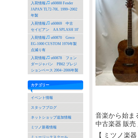
入荷情報
u60888 Fender
JAPAN TL72-70L. 1999~2002
年製
入荷情報
u60869 中古
セイビアン AA SPLASH 10′
入荷情報
u60870 Greco
EG-1000 CUSTOM 1976年製
点減り有
入荷情報
u60878 フェン
ダージャパン PB62 プレジ
ションベース 2004~2006年製
カテゴリー
イベント情報
スタッフブログ
音楽から始ま
ネットショップ追加情報
中古楽器 販売
ミツノ新着情報
【 ミツノ楽器
ミュージックスクール