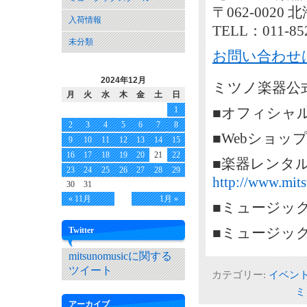
〒062-002
入荷情報
TELL：011-85
未分類
お問い合わせ
2024年12月
ミツノ楽器公式
月
火
水
木
金
土
日
1
■オフィシャ
2
3
4
5
6
7
8
■Webショッ
9
10
11
12
13
14
15
16
17
18
19
20
21
22
■楽器レンタ
23
24
25
26
27
28
29
http://www.mits
30
31
« 11月
1月 »
■ミュージッ
■ミュージッ
Twitter
mitsunomusicに関する
ツイート
カテゴリー:
イベン
ミ
アーカイブ