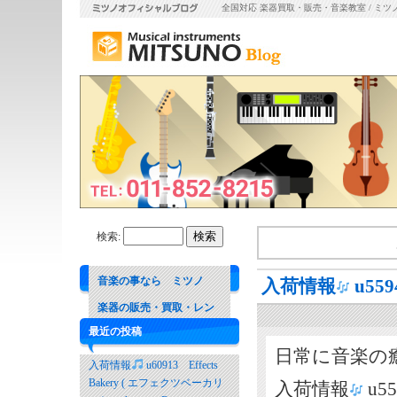
全国対応 楽器買取・販売・音楽教室 / ミツ
検索:
音楽の事なら ミツノ
入荷情報
u5
楽器の販売・買取・レン
最近の投稿
タル 音楽教室
日常に音楽の
入荷情報
u60913 Effects
Bakery ( エフェクツベーカリ
入荷情報
u5