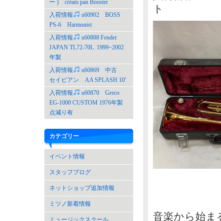
ー ) crèam pan Booster
ト
入荷情報
u60902 BOSS
PS-6 Harmonist
入荷情報
u60888 Fender
JAPAN TL72-70L. 1999~2002
年製
入荷情報
u60869 中古
セイビアン AA SPLASH 10′
入荷情報
u60870 Greco
EG-1000 CUSTOM 1976年製
点減り有
カテゴリー
イベント情報
スタッフブログ
ネットショップ追加情報
ミツノ新着情報
音楽から始ま
ミュージックスクール