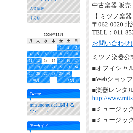
中古楽器 販売
入荷情報
【 ミツノ楽器
未分類
〒062-002
TELL：011-85
2024年11月
月
火
水
木
金
土
日
お問い合わせ
1
2
3
4
5
6
7
8
9
10
ミツノ楽器公式
11
12
13
14
15
16
17
■オフィシャ
18
19
20
21
22
23
24
25
26
27
28
29
30
■Webショッ
« 10月
12月 »
■楽器レンタ
Twitter
http://www.mits
mitsunomusicに関する
■ミュージッ
ツイート
■ミュージッ
アーカイブ