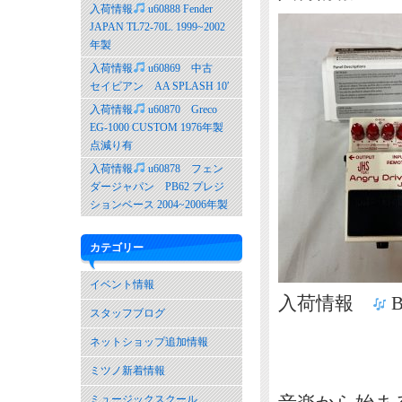
入荷情報
u60888 Fender
JAPAN TL72-70L. 1999~2002
年製
入荷情報
u60869 中古
セイビアン AA SPLASH 10′
入荷情報
u60870 Greco
EG-1000 CUSTOM 1976年製
点減り有
入荷情報
u60878 フェン
ダージャパン PB62 プレジ
ションベース 2004~2006年製
カテゴリー
イベント情報
入荷情報
B
スタッフブログ
ネットショップ追加情報
ミツノ新着情報
ミュージックスクール