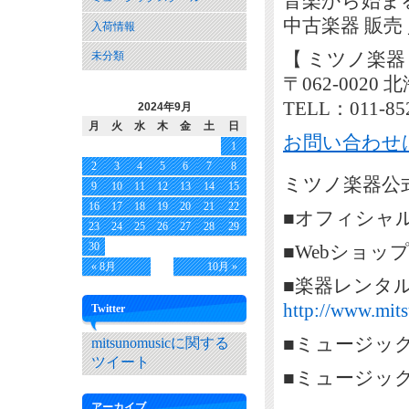
音楽から始ま
中古楽器 販売
入荷情報
【 ミツノ楽器
未分類
〒062-002
TELL：011-85
2024年9月
月
火
水
木
金
土
日
お問い合わせ
1
2
3
4
5
6
7
8
ミツノ楽器公式
9
10
11
12
13
14
15
16
17
18
19
20
21
22
■オフィシャ
23
24
25
26
27
28
29
30
■Webショッ
« 8月
10月 »
■楽器レンタ
http://www.mits
Twitter
■ミュージッ
mitsunomusicに関する
ツイート
■ミュージッ
アーカイブ