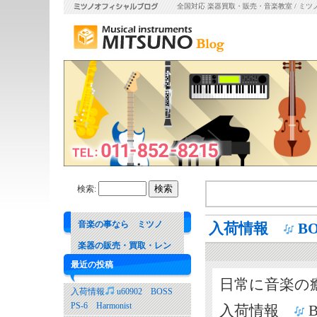
全国対応 楽器買取・販売・音楽教室 / ミツ
検索:
音楽の事なら ミツノ
入荷情報
BO
楽器の販売・買取・レン
最近の投稿
タル 音楽教室
日常に音楽
入荷情報
u60902 BOSS
PS-6 Harmonist
入荷情報
B