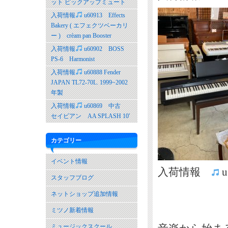
ット ピックアップミュート
入荷情報
u60913 Effects
Bakery ( エフェクツベーカリ
ー ) crèam pan Booster
入荷情報
u60902 BOSS
PS-6 Harmonist
入荷情報
u60888 Fender
JAPAN TL72-70L. 1999~2002
年製
入荷情報
u60869 中古
セイビアン AA SPLASH 10′
カテゴリー
イベント情報
入荷情報
u
スタッフブログ
ネットショップ追加情報
ミツノ新着情報
ミュージックスクール