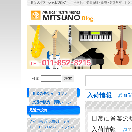
全国対応 楽器買取・販売・音楽教室 / ミツ
検索:
音楽の事なら ミツノ
入荷情報
u5
楽器の販売・買取・レン
最近の投稿
タル 音楽教室
日常に音楽の
入荷情報
u60921 ヤマ
ハ STX-2 PM7X トランペ
入荷情報
u