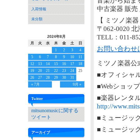
音楽から始ま
中古楽器 販売
入荷情報
【 ミツノ楽器
未分類
〒062-002
TELL：011-85
2024年8月
月
火
水
木
金
土
日
お問い合わせ
1
2
3
4
5
6
7
8
9
10
11
ミツノ楽器公式
12
13
14
15
16
17
18
19
20
21
22
23
24
25
■オフィシャ
26
27
28
29
30
31
« 7月
9月 »
■Webショッ
■楽器レンタ
Twitter
http://www.mits
mitsunomusicに関する
■ミュージッ
ツイート
■ミュージッ
アーカイブ