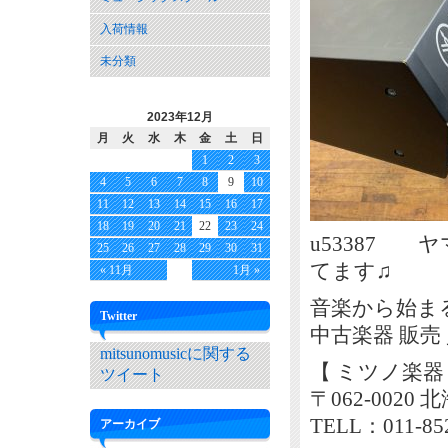
入荷情報
未分類
2023年12月
月
火
水
木
金
土
日
1
2
3
4
5
6
7
8
9
10
11
12
13
14
15
16
17
18
19
20
21
22
23
24
u53387 ヤ
25
26
27
28
29
30
31
てます♫
« 11月
1月 »
音楽から始ま
Twitter
中古楽器 販売
mitsunomusicに関する
【 ミツノ楽器
ツイート
〒062-002
TELL：011-85
アーカイブ