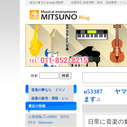
全国対応 楽器買取・販売・音楽教室 / ミツ
検索:
音楽の事なら ミツノ
u53387 ヤ
ます♫
楽器の販売・買取・レン
最近の投稿
タル 音楽教室
入荷情報
u60902 BOSS
日常に音楽の
PS-6 Harmonist