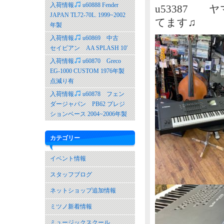
入荷情報
u60888 Fender
u53387 ヤ
JAPAN TL72-70L. 1999~2002
てます♫
年製
入荷情報
u60869 中古
セイビアン AA SPLASH 10′
入荷情報
u60870 Greco
EG-1000 CUSTOM 1976年製
点減り有
入荷情報
u60878 フェン
ダージャパン PB62 プレジ
ションベース 2004~2006年製
カテゴリー
イベント情報
スタッフブログ
ネットショップ追加情報
ミツノ新着情報
ミュージックスクール